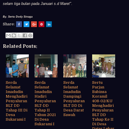
selam tiga bulan pada Januari s.d Maret"
.
By. Sertu Dody Sinaga
Share:
Related Posts:
Serda
Serda
Serda
Sertu
Selamat
Selamat
Selamat
Parjan
Imadudin
Imadudin
Imadudin
Babinsa
Menghadiri
Hadiri
Dampingi
Koramil
Penyaluran
Penyaluran
Penyaluran
408-02/KU
BLT DD
BLT-DD
BLT DD Di
Menghadiri
Tahap III Di
Tahap II
Desa Darat
Penyaluran
Desa
Tahun 2021
Sawah
BLT DD
Sukarami I
Di Desa
Tahap Ke II
Sukarami I
Di Desa
Datar Lebar