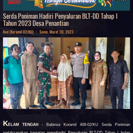
Serda Poniman Hadiri Penyaluran BLT-DD Tahap I
Tahun 2023 Desa Penantian
Red (Koramil 02/KU)
Senin, Maret 20, 2023
K
ELAM TENGAH
- Babinsa Koramil 408-02/KU Serda Poniman
melaksanakan kegiatan menghadiri Penyaluran BLT-DD Tahap I bulan