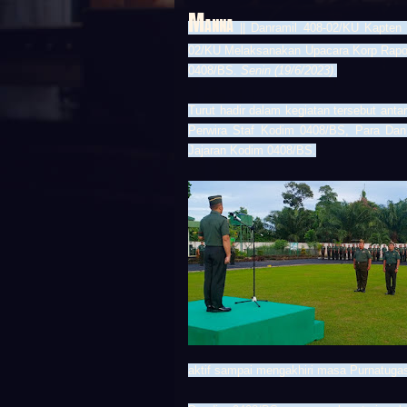
M
ANNA
|| Danramil 408-02/KU Kapten 
02/KU Melaksanakan Upacara Korp Rapo
0408/BS.
Senin (19/6/2023)
.
Turut hadir dalam kegiatan tersebut ant
Perwira Staf Kodim
0408/BS
, Para Dan
Jajaran Kodim 0408/BS.
aktif sampai mengakhiri masa Purnatugas