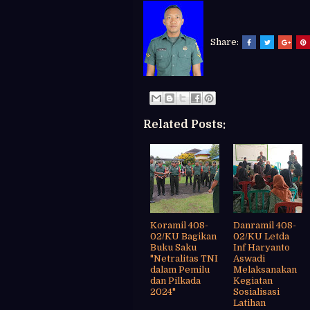
Share:
Related Posts:
Koramil 408-
Danramil 408-
02/KU Bagikan
02/KU Letda
Buku Saku
Inf Haryanto
"Netralitas TNI
Aswadi
dalam Pemilu
Melaksanakan
dan Pilkada
Kegiatan
2024"
Sosialisasi
Latihan