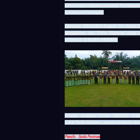
terima kasih kepada personel Purnatugas
dimana pun bertugas.
Danramil 408-02/KU Kapten Inf Henry 
pengabdian dari Peltu Wahono yang d
terkhusus di Kodim 0408/BS.
dengan anggota Kodim 0408/BS maupu
untuk
Peltu Wahono
, jangan sungkan dan
Penulis : Serda Poniman