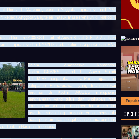
Inf Henry B. Marpaung beserta Anggota Jajaran Koramil 408-
rt kepada Anggota yang telah masuk masa Pensiun di Makodim
ara lain Dandim 0408/BS Letkol Inf Aswin Suladi S.E,.M.Ak, Para
ramil Jajaran Kodim
0408/BS serta seluruh Anggota dan PNS
Dalam Amanatnya Komandan
Kodim
0408/BS
Letkol Inf Aswin Suladi
S.E,.M.Ak
mengatakan acara Purna tugas atau
pelepasan Purnawirawan yang telah selesai
berdinas di Kodim
0408/BS
merupakan
penghargaan yang tulus dan ungkapan rasa
Popula
hormat yang setinggi - tingginya dari satuan dan
TOP 3 P
rasa kecintaan bagi anggota yang memasuki
masa pensiun atas pengabdian selama berdinas
 di Tentara Nasional Indonesia.