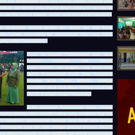
sih dan penghargaan serta rasa hormat kepada Personel yang
dikasi dan kinerja serta Dharma Bhakti selama ini semoga hal
kna dan kita maknai sebagai ibadah serta pengabdian kepadanya
ari pengabdian kepada bangsa dan negara dan juga bukan
dian kepada masyarakat dan persaudaraan baru yang terjalin
it yang sudah Purnawirawan.
Untuk itu kepada Purnawirawan agar tetap
menjalin hubungan baik dengan
Kodim
0408/BS
dan anggota yang masih Aktif,
karena Purnawirawan masih tetap merupakan
keluarga besar Kodim
0408/BS
sehingga
hendaknya untuk terus dapat menjaga nama baik
TNI AD di tengah tengah Masyarakat
Acara pelepasan Purnawirawan bukan sekedar
 momen penting serta memiliki makna yang mendalam bagi kita
ni merupakan persembahan tertinggi yang dapat kami berikan
n kebanggaan tulus dari kami sebagai generasi penerus TNI-AD,
 saya selaku Komandan Kodim
0408/BS
dan pribadi mengucapkan