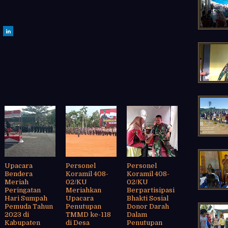
Upacara
Personel
Personel
Bendera
Koramil 408-
Koramil 408-
Meriah
02/KU
02/KU
Peringatan
Meriahkan
Berpartisipasi
Hari Sumpah
Upacara
Bhakti Sosial
Pemuda Tahun
Penutupan
Donor Darah
2023 di
TMMD ke-118
Dalam
Kabupaten
di Desa
Penutupan