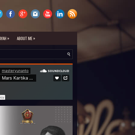
»
»
AYAH
ABOUT ME