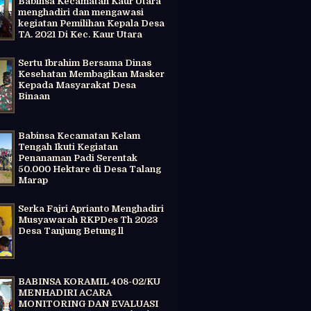
Babinsa Kecamatan Kaur Utara
menghadiri dan mengawasi
kegiatan Pemilihan Kepala Desa
TA. 2021 Di Kec. Kaur Utara
Sertu Ibrahim Bersama Dinas
Kesehatan Membagikan Masker
Kepada Masyarakat Desa
Binaan
Babinsa Kecamatan Kelam
Tengah Ikuti Kegiatan
Penanaman Padi Serentak
50.000 Hektare di Desa Talang
Marap
Serka Fajri Aprianto Menghadiri
Musyawarah RKPDes Th 2023
Desa Tanjung Betung ll
BABINSA KORAMIL 408-02/KU
MENHADIRI ACARA
MONITORING DAN EVALUASI