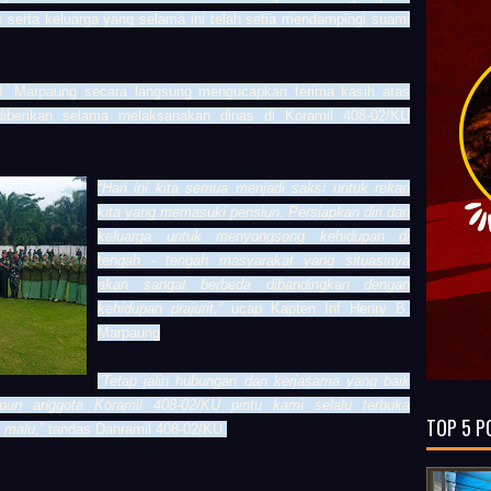
 serta keluarga yang selama ini telah setia mendampingi suami
B. Marpaung
secara langsung mengucapkan terima kasih atas
iberikan selama melaksanakan dinas di Koramil 408-02/KU
“Hari ini kita semua menjadi saksi untuk rekan
kita yang memasuki pensiun. Persiapkan diri dan
keluarga untuk menyongsong kehidupan di
tengah - tengah masyarakat yang situasinya
akan sangat berbeda dibandingkan dengan
kehidupan prajurit,”
ucap
Kapten Inf Henry B.
Marpaung
“Tetap jalin hubungan dan kerjasama yang baik
n anggota Koramil 408-02/KU pintu kami selalu terbuka
TOP 5 P
 malu,”
tandas
Danramil 408-02/KU
.