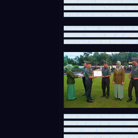
Dandim
0408/BS
mengucapkan terima ka
telah memasuki masa Purnatugas atas de
hal kita lakukan selama ini dapat berma
Purnatugas bukan merupakan akhir d
perpisahan melainkan awal dari pengab
antara prajurit masih aktif dengan prajur
sebuah tradisi tetapi merupakan sebuah
semua oleh karena nya momen tradisi i
sekaligus sebagai wujud terimakasih da
Sebelum mengakhiri kata sambutan ini