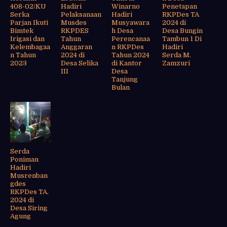
408-02/KU
Hadiri
Winarno
Penetapan
Serka
Pelaksanaan
Hadiri
RKPDes TA
Parjan Ikuti
Musdes
Musyawara
2024 di
Bimtek
RKPDES
h Desa
Desa Bungin
Irigasi dan
Tahun
Perencanaa
Tambun 1 Di
Kelembagaa
Anggaran
n RKPDes
Hadiri
n Tahun
2024 di
Tahun 2024
Serda M.
2023
Desa Selika
di Kantor
Zamzuri
III
Desa
Tanjung
Bulan
Serda
Poniman
Hadiri
Musrenban
gdes
RKPDes TA.
2024 di
Desa Siring
Agung