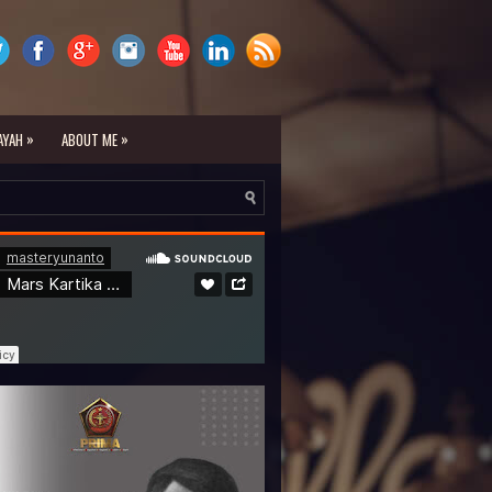
»
»
AYAH
ABOUT ME