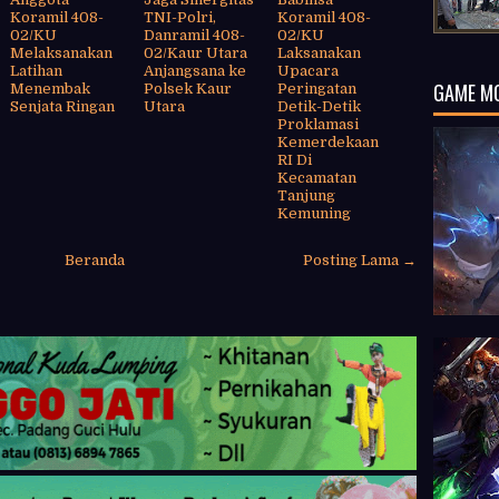
Koramil 408-
TNI-Polri,
Koramil 408-
02/KU
Danramil 408-
02/KU
Melaksanakan
02/Kaur Utara
Laksanakan
Latihan
Anjangsana ke
Upacara
GAME M
Menembak
Polsek Kaur
Peringatan
Senjata Ringan
Utara
Detik-Detik
Proklamasi
Kemerdekaan
RI Di
Kecamatan
Tanjung
Kemuning
Beranda
Posting Lama →