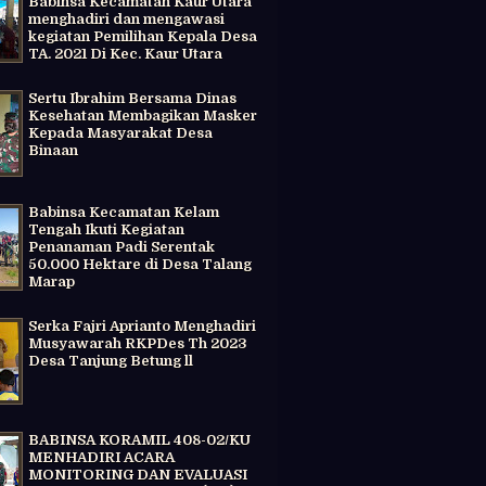
Babinsa Kecamatan Kaur Utara
menghadiri dan mengawasi
kegiatan Pemilihan Kepala Desa
TA. 2021 Di Kec. Kaur Utara
Sertu Ibrahim Bersama Dinas
Kesehatan Membagikan Masker
Kepada Masyarakat Desa
Binaan
Babinsa Kecamatan Kelam
Tengah Ikuti Kegiatan
Penanaman Padi Serentak
50.000 Hektare di Desa Talang
Marap
Serka Fajri Aprianto Menghadiri
Musyawarah RKPDes Th 2023
Desa Tanjung Betung ll
BABINSA KORAMIL 408-02/KU
MENHADIRI ACARA
MONITORING DAN EVALUASI