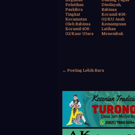
Pelatihan
Diwilayah,
Paskibra
Babinsa
Tingkat
Koramil 408-
Kecamatan
02/KU Asah
Oleh Babinsa
Kemampuan
Koramil 408-
Latihan
02/Kaur Utara
Menembak
← Posting Lebih Baru