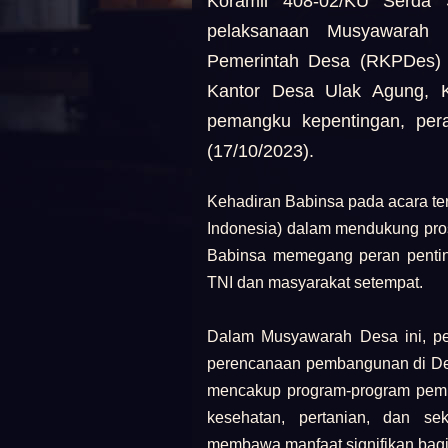
Koramil 408-02/KU Serda S
pelaksanaan Musyawarah
Pemerintah Desa (RKPDes) t
Kantor Desa Ulak Agung, K
pemangku kepentingan, per
(17/10/2023).
Kehadiran Babinsa pada acara te
Indonesia) dalam mendukung pro
Babinsa memegang peran pentin
TNI dan masyarakat setempat.
Dalam Musyawarah Desa ini, p
perencanaan pembangunan di Des
mencakup program-program pemba
kesehatan, pertanian, dan se
membawa manfaat signifikan bagi