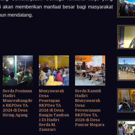
i akan memberikan manfaat besar bagi masyarakat
hun mendatang.
Serda Poniman
Musyawarah
Serda Kamidi
Hadiri
Desa
Hadiri
Musrenbangde
Penetapan
Musyawarah
s RKPDes TA.
RKPDes TA
Desa
2024 di Desa
2024 di Desa
Perencanaan
Siring Agung
Bungin Tambun
RKPDes TA.
1 Di Hadiri
2024 di Desa
Serda M.
Pancur Negara
Zamzuri