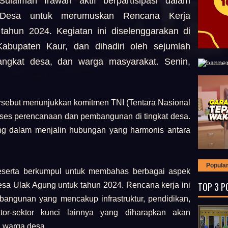
ulaiman Irawan aktif berpartisipasi dalam
 Desa untuk merumuskan Rencana Kerja
ahun 2024. Kegiatan ini diselenggarakan di
abupaten Kaur, dan dihadiri oleh sejumlah
angkat desa, dan warga masyarakat. Senin,
rsebut menunjukkan komitmen TNI (Tentara Nasional
ses perencanaan dan pembangunan di tingkat desa.
g dalam menjalin hubungan yang harmonis antara
Popula
eserta berkumpul untuk membahas berbagai aspek
TOP 3 P
a Ulak Agung untuk tahun 2024. Rencana kerja ini
ngunan yang mencakup infrastruktur, pendidikan,
ktor-sektor kunci lainnya yang diharapkan akan
 warga desa.