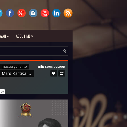
»
»
AYAH
ABOUT ME