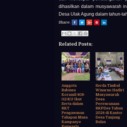
dihasilkan dalam musyawarah in
Desa Ulak Agung dalam tahun-ta
Share:
Related Posts:
Anggota
Serda Timbul
Babinsa
Winarno Hadiri
Koramil 408-
Musyawarah
02/KU Ikut
Desa
Serta dalam
Perencanaan
RKT
RKPDes Tahun
Pengawasan
2024 di Kantor
Tahapan Masa
Desa Tanjung
Kampanye
Bulan
Panwaslu