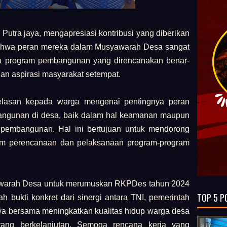
utra jaya, mengapresiasi kontribusi yang diberikan
ahwa peran mereka dalam Musyawarah Desa sangat
a program pembangunan yang direncanakan benar-
n aspirasi masyarakat setempat.
elasan kepada warga mengenai pentingnya peran
ngunan di desa, baik dalam hal keamanan maupun
 pembangunan. Hal ini bertujuan untuk mendorong
alam perencanaan dan pelaksanaan program-program
awarah Desa untuk merumuskan RKPDes tahun 2024
TOP 5 P
 bukti konkret dari sinergi antara TNI, pemerintah
ya bersama meningkatkan kualitas hidup warga desa
ng berkelanjutan. Semoga rencana kerja yang