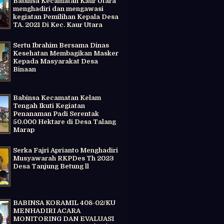
Babinsa Kecamatan Kaur Utara
menghadiri dan mengawasi
kegiatan Pemilihan Kepala Desa
TA. 2021 Di Kec. Kaur Utara
Sertu Ibrahim Bersama Dinas
Kesehatan Membagikan Masker
Kepada Masyarakat Desa
Binaan
Babinsa Kecamatan Kelam
Tengah Ikuti Kegiatan
Penanaman Padi Serentak
50.000 Hektare di Desa Talang
Marap
Serka Fajri Aprianto Menghadiri
Musyawarah RKPDes Th 2023
Desa Tanjung Betung ll
BABINSA KORAMIL 408-02/KU
MENHADIRI ACARA
MONITORING DAN EVALUASI