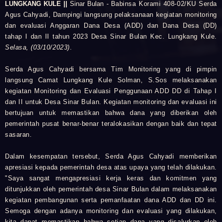
LUNGKANG KULE ||
Sinar Bulan -
Babinsa Korami 408-02/KU
Serda
Agus Cahyadi, Dampingi langsung pelaksanaan kegiatan monitoring
dan evaluasi Anggaran Dana Desa (ADD) dan Dana Desa (DD)
tahap I dan II tahun 2023 Desa Sinar Bulan Kec. Lungkang Kule.
Selasa, (03/10/2023)
.
Serda Agus Cahyadi bersama Tim Monitoring yang di pimpin
langsung Camat Lungkang Kule Solman, S.Sos melaksanakan
kegiatan Monitoring dan Evaluasi Penggunaan ADD DD di Tahap I
dan II untuk Desa Sinar Bulan. Kegiatan monitoring dan evaluasi ini
bertujuan untuk memastikan bahwa dana yang diberikan oleh
pemerintah pusat benar-benar teralokasikan dengan baik dan tepat
sasaran.
Dalam kesempatan tersebut, Serda Agus Cahyadi memberikan
apresiasi kepada pemerintah desa atas upaya yang telah dilakukan.
"Saya sangat mengapresiasi kerja keras dan komitmen yang
ditunjukkan oleh pemerintah desa Sinar Bulan dalam melaksanakan
kegiatan pembangunan serta pemanfaatan dana ADD dan DD ini.
Semoga dengan adanya monitoring dan evaluasi yang dilakukan,
kita dapat memastikan bahwa setiap dana yang disalurkan oleh