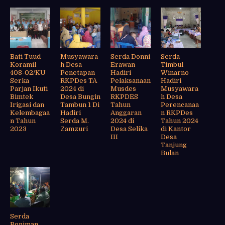
Bati Tuud
Musyawara
Serda Donni
Serda
Koramil
h Desa
Erawan
Timbul
408-02/KU
Penetapan
Hadiri
Winarno
Serka
RKPDes TA
Pelaksanaan
Hadiri
Parjan Ikuti
2024 di
Musdes
Musyawara
Bimtek
Desa Bungin
RKPDES
h Desa
Irigasi dan
Tambun 1 Di
Tahun
Perencanaa
Kelembagaa
Hadiri
Anggaran
n RKPDes
n Tahun
Serda M.
2024 di
Tahun 2024
2023
Zamzuri
Desa Selika
di Kantor
III
Desa
Tanjung
Bulan
Serda
Poniman