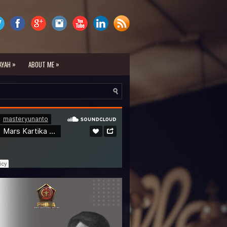
»
»
AYAH
ABOUT ME