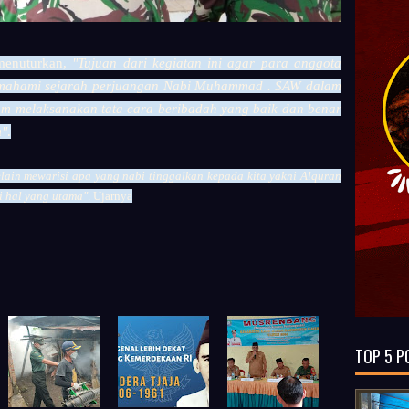
menuturkan,
"Tujuan dari kegiatan ini agar para anggota
emahami sejarah perjuangan Nabi Muhammad . SAW dalam
am melaksanakan tata cara beribadah yang baik dan benar
m"
.
elain mewarisi apa yang nabi tinggalkan kepada kita yakni Alquran
i hal yang utama"
. Ujarnya
TOP 5 P