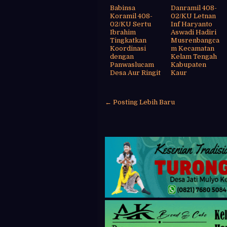
Babinsa
Danramil 408-
Koramil 408-
02/KU Letnan
02/KU Sertu
Inf Haryanto
Ibrahim
Aswadi Hadiri
Tingkatkan
Musrenbangca
Koordinasi
m Kecamatan
dengan
Kelam Tengah
Panwaslucam
Kabupaten
Desa Aur Ringit
Kaur
← Posting Lebih Baru