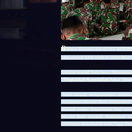
B
abinsa Koramil 408-02/KU KODIM 0
Muhammad SAW 1442 H /2020 M di Ma
Hikmah maulid Nabi besar Muhamma
"Tingkatkan Kepedulian Antar Ses
"Saya sangat mengapresiasi denga
Peringatan Maulid Nabi Muhammad S
menjadi tradisi keagamaan bagi um
Maulid Nabi menjadi momentum yan
kehidupan Rasullullah SAW,”
ujar Dan