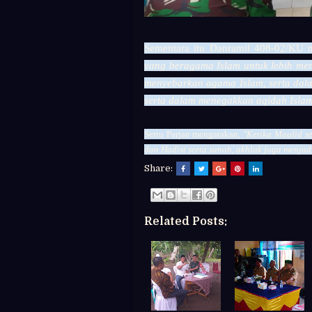
Sementara itu Danramil 408-02/KU 
yang beragama Islam untuk lebih m
menyebarkan agama Islam, serta dal
serta dalam menegakkan aqidah Isla
Sertu Parjan mengatakan,
"Ketika Maulid s
dan Hadist serta sunah, akhlak juga menjad
Share:
Related Posts: