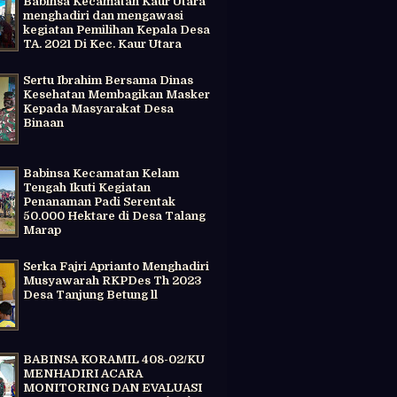
Babinsa Kecamatan Kaur Utara
menghadiri dan mengawasi
kegiatan Pemilihan Kepala Desa
TA. 2021 Di Kec. Kaur Utara
Sertu Ibrahim Bersama Dinas
Kesehatan Membagikan Masker
Kepada Masyarakat Desa
Binaan
Babinsa Kecamatan Kelam
Tengah Ikuti Kegiatan
Penanaman Padi Serentak
50.000 Hektare di Desa Talang
Marap
Serka Fajri Aprianto Menghadiri
Musyawarah RKPDes Th 2023
Desa Tanjung Betung ll
BABINSA KORAMIL 408-02/KU
MENHADIRI ACARA
MONITORING DAN EVALUASI