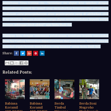
penyebaran Virus Corona itu.
“Sosialiasi ini dapat kita lakukan dengan
menyambangi rumah ke rumah atau menyebarkan kemasyarakat selembaran
himbauan cara pencegahannya atau gejala-gejala yang di akibatkan oleh
virus tersebut. Dengan demikian warga dapat memberitahukan kepada warga
lainnya, sehingga lebih efektif”
ujar Sertu Budi Adi
“Harapan kita, dengan instensnya pelaksanaan sosialisasi kepada masyarakat
Desa
Aur Gading
khususnya dapat dijauhkan dari penyebaran Virus Corona ini
serta dari segala bentuk mara bahaya yang lainnya” tutup Sertu
Budi Adi.
Share:
Related Posts:
Babinsa
Babinsa
Serda
Serda Soni
Koramil
Koramil
Timbul
Nugroho