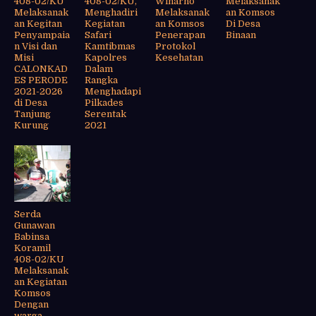
408-02/KU
408-02/KU,
Winarno
Melaksanak
Melaksanak
Menghadiri
Melaksanak
an Komsos
an Kegitan
Kegiatan
an Komsos
Di Desa
Penyampaia
Safari
Penerapan
Binaan
n Visi dan
Kamtibmas
Protokol
Misi
Kapolres
Kesehatan
CALONKAD
Dalam
ES PERODE
Rangka
2021-2026
Menghadapi
di Desa
Pilkades
Tanjung
Serentak
Kurung
2021
Serda
Gunawan
Babinsa
Koramil
408-02/KU
Melaksanak
an Kegiatan
Komsos
Dengan
warga