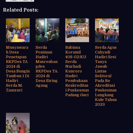
Related Posts:
Musyawara
Serda
Babinsa
Serda Agus
h Desa
Poniman
Koramil
Cahyadi
Penetapan
Hadiri
408-02/KU
Hadiri Sesi
RKPDes TA
Musrenban
Serda
Tanya
2024 di
gdes
Nurhadi
Jawab
Desa Bungin
RKPDes TA.
Kuncoro
Lintas
Tambun 1 Di
2024 di
Hadiri
Sektoral
Hadiri
Desa Siring
Pembukaan
Pada Re
Serda M.
Agung
Reakreditas
Akreditasi
Zamzuri
i Puskesmas
Puskesmas
Padang Guci
Lungkang
Kule Tahun
2023