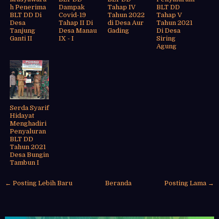
h Penerima
Dampak
Tahap IV
BLT DD
BLT DD Di
Covid-19
Tahun 2022
Tahap V
Desa
Tahap II Di
di Desa Aur
Tahun 2021
Tanjung
Desa Manau
Gading
Di Desa
Ganti II
IX - I
Siring
Agung
Serda Syarif
Hidayat
Menghadiri
Penyaluran
BLT DD
Tahun 2021
Desa Bungin
Tambun I
← Posting Lebih Baru
Beranda
Posting Lama →