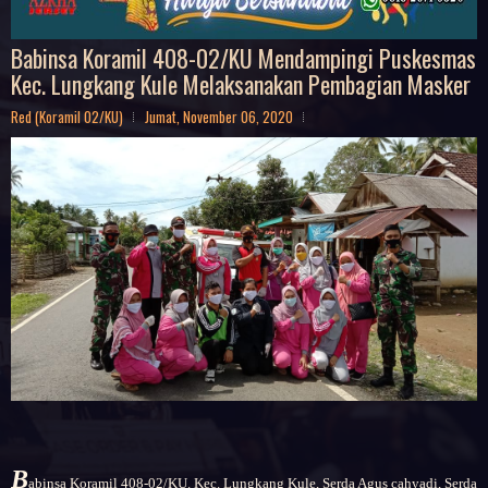
Babinsa Koramil 408-02/KU Mendampingi Puskesmas
Kec. Lungkang Kule Melaksanakan Pembagian Masker
Red (Koramil 02/KU)
Jumat, November 06, 2020
B
abinsa Koramil 408-02/KU.
Kec. Lungkang Kule, Serda Agus cahyadi, Serda