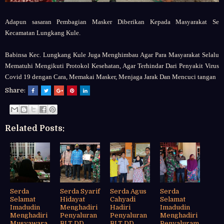
Adapun sasaran Pembagian Masker Diberikan
Kepada Masyarakat Se
Kecamatan Lungkang Kule.
Babinsa Kec. Lungkang Kule Juga Menghimbau Agar Para Masyarakat Selalu
Mematuhi Mengikuti Protokol Kesehatan, Agar Terhindar Dari Penyakit Virus
Covid 19 dengan Cara, Memakai Masker, Menjaga Jarak Dan Mencuci tangan
Share:
Related Posts:
Serda
Serda Syarif
Serda Agus
Serda
Selamat
Hidayat
Cahyadi
Selamat
Imadudin
Menghadiri
Hadiri
Imadudin
Menghadiri
Penyaluran
Penyaluran
Menghadiri
Musyawara
BLT DD
BLT DD
Penyaluram