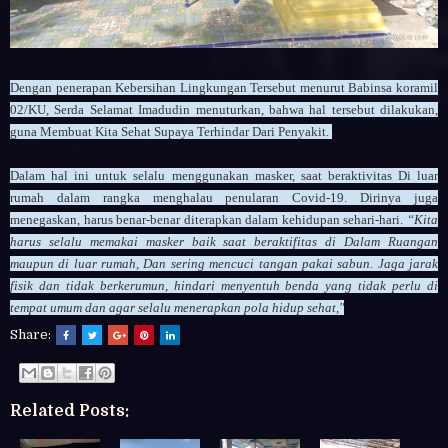
Dengan penerapan Kebersihan Lingkungan Tersebut
menurut
Babinsa koramil
02/KU, Serda Selamat Imadudin
menuturkan, bahwa hal tersebut dilakukan,
guna Membuat Kita Sehat Supaya Terhindar Dari Penyakit.
Dalam hal ini untuk selalu menggunakan masker, saat beraktivitas Di luar
rumah dalam rangka menghalau penularan Covid-19.
Dirinya juga
menegaskan, harus benar-benar diterapkan dalam kehidupan sehari-hari.
“Kita
harus selalu memakai masker baik saat beraktifitas di Dalam Ruangan
maupun di luar rumah, Dan sering mencuci tangan pakai sabun. Jaga jarak
fisik dan tidak berkerumun, hindari menyentuh benda yang tidak perlu di
tempat umum dan agar selalu menerapkan pola hidup sehat,"
Share:
Related Posts: