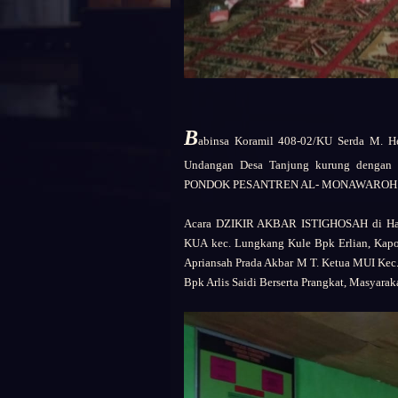
B
abinsa Koramil 408-02/KU
Serda M. H
Undangan Desa Tanjung kurung denga
PONDOK PESANTREN AL- MONAWAROH ASF
Acara
DZIKIR AKBAR ISTIGHOSAH
di Ha
KUA
kec. Lungkang Kule
Bpk
Erlian,
Kapo
Apriansah Prada Akbar M T.
Ketua MUI Kec
Bpk Arlis Saidi Berserta Prangkat,
Masyaraka