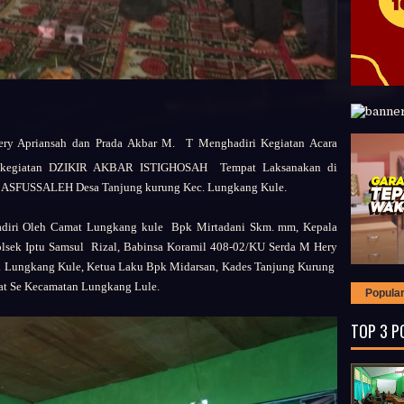
ery Apriansah dan Prada Akbar M. T Menghadiri Kegiatan Acara
n kegiatan DZIKIR AKBAR ISTIGHOSAH Tempat Laksanakan di
USSALEH Desa Tanjung kurung Kec. Lungkang Kule.
diri Oleh
Camat Lungkang kule Bpk Mirtadani Skm. mm,
Kepala
lsek Iptu Samsul Rizal,
Babinsa Koramil 408-02/KU Serda M Hery
. Lungkang Kule,
Ketua Laku
Bpk Midarsan, Kades
Tanjung Kurung
t Se Kecamatan Lungkang Lule.
Popula
TOP 3 P