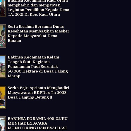
Babinsa Kecamatan Kaur Utara
menghadiri dan mengawasi
kegiatan Pemilihan Kepala Desa
TA. 2021 Di Kec. Kaur Utara
Sertu Ibrahim Bersama Dinas
Kesehatan Membagikan Masker
Kepada Masyarakat Desa
Binaan
Babinsa Kecamatan Kelam
Tengah Ikuti Kegiatan
Penanaman Padi Serentak
50.000 Hektare di Desa Talang
Marap
Serka Fajri Aprianto Menghadiri
Musyawarah RKPDes Th 2023
Desa Tanjung Betung ll
BABINSA KORAMIL 408-02/KU
MENHADIRI ACARA
MONITORING DAN EVALUASI