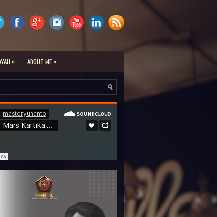
»
»
AYAH
ABOUT ME