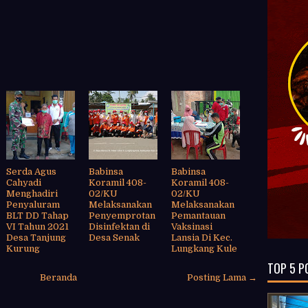
Serda Agus
Babinsa
Babinsa
Cahyadi
Koramil 408-
Koramil 408-
Menghadiri
02/KU
02/KU
Penyaluram
Melaksanakan
Melaksanakan
BLT DD Tahap
Penyemprotan
Pemantauan
VI Tahun 2021
Disinfektan di
Vaksinasi
Desa Tanjung
Desa Senak
Lansia Di Kec.
Kurung
Lungkang Kule
TOP 5 P
Beranda
Posting Lama →