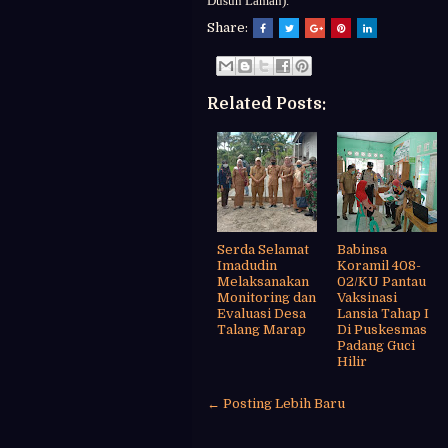
Dusun Laman).
Share:
Related Posts:
Serda Selamat
Babinsa
Imadudin
Koramil 408-
Melaksanakan
02/KU Pantau
Monitoring dan
Vaksinasi
Evaluasi Desa
Lansia Tahap I
Talang Marap
Di Puskesmas
Padang Guci
Hilir
← Posting Lebih Baru