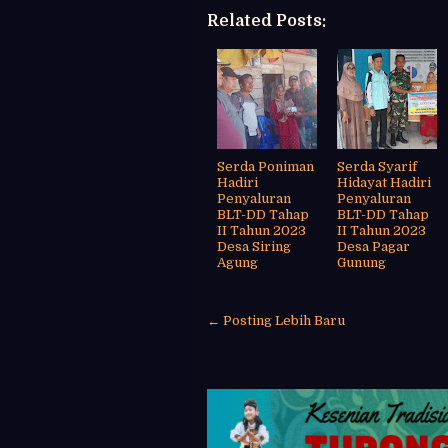
Related Posts:
Serda Poniman
Serda Syarif
Hadiri
Hidayat Hadiri
Penyaluran
Penyaluran
BLT-DD Tahap
BLT-DD Tahap
II Tahun 2023
II Tahun 2023
Desa Siring
Desa Pagar
Agung
Gunung
← Posting Lebih Baru