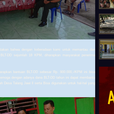
akan bahwa dengan keberadaan kami untuk memantau dan
 BLT-DD sejumlah 18 KPM, diharapkan masyarakat penerima
rapkan bantuan BLT-DD sebesar
Rp. 900.000,-
/KPM ini bisa
 semoga dengan adanya dana BLT-DD tahun ini dapat membantu
yah Desa
Talang Jawi ll
serta Bisa digunakan untuk hal-hal yang