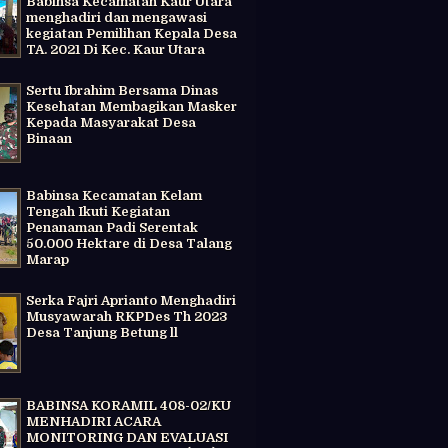
Babinsa Kecamatan Kaur Utara
menghadiri dan mengawasi
kegiatan Pemilihan Kepala Desa
TA. 2021 Di Kec. Kaur Utara
Sertu Ibrahim Bersama Dinas
Kesehatan Membagikan Masker
Kepada Masyarakat Desa
Binaan
Babinsa Kecamatan Kelam
Tengah Ikuti Kegiatan
Penanaman Padi Serentak
50.000 Hektare di Desa Talang
Marap
Serka Fajri Aprianto Menghadiri
Musyawarah RKPDes Th 2023
Desa Tanjung Betung ll
BABINSA KORAMIL 408-02/KU
MENHADIRI ACARA
MONITORING DAN EVALUASI