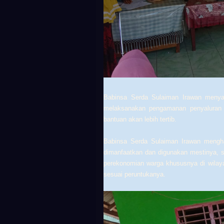
Babinsa
Serda Sulaiman Irawan
menyat
melaksanakan pengamanan penyaluran
bantuan akan lebih tertib.
Babinsa
Serda Sulaiman Irawan
mengha
dimanfaatkan dan digunakan mestinya,
perekonomian warga khususnya di wila
sesuai peruntukanya.