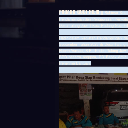
PADANG GUCI HILIR
|| Babinsa Kora
Pendampingan dan Pengawasan Penyaluran
Desa Talang Jawi ll Kec. Padang Guci Hil
Hadir dalam kegiatan Pendampingan da
September Tahun 2023 di Desa Talang J
Noprin Asmadi, S.E., Kades Talang Jawi 
BPD beserta anggota, PD Bapak Amir, 
Penerima Bantuan.