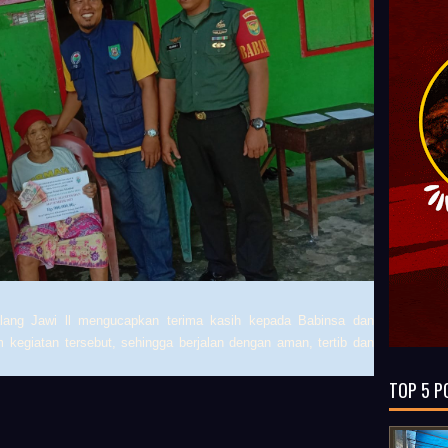
lang Jawi ll
mengucapkan terima kasih kepada Babinsa dan
 kegiatan tersebut, sehingga berjalan dengan aman, tertib dan
TOP 5 P