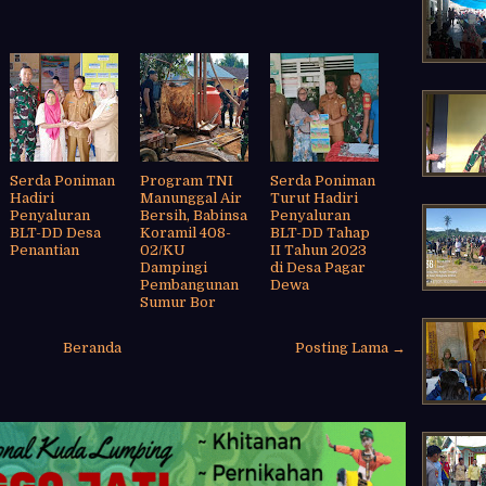
Serda Poniman
Program TNI
Serda Poniman
Hadiri
Manunggal Air
Turut Hadiri
Penyaluran
Bersih, Babinsa
Penyaluran
BLT-DD Desa
Koramil 408-
BLT-DD Tahap
Penantian
02/KU
II Tahun 2023
Dampingi
di Desa Pagar
Pembangunan
Dewa
Sumur Bor
Beranda
Posting Lama →