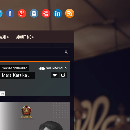
»
»
AYAH
ABOUT ME