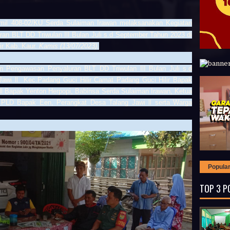
mil 408-02/KU Serda Sulaiman Irawan melaksanakan Kegiatan
 BLT DD Triwulan IlI Bulan Juli s.d September Tahun 2023 di
ir Kab. Kaur.
Kamis (13/07/2023)
.
n Pengawasan Penyaluran BLT DD Triwulan IlI Bulan Juli s.d
awi ll Kec.Padang Guci Hilir Camat Padang Guci Hilir Bapak
ll Bapak Yenton Herpopi, Babinsa Serda Sulaiman Irawan, Ketua
PLD Bapak Een, Perangkat Desa Talang Jawi ll serta Warga
Popula
TOP 3 P