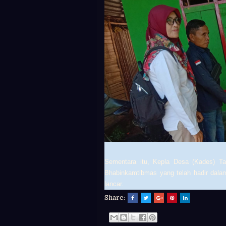
Sementara itu, Kepla Desa (Kades)
Ta
Bhabinkamtibmas yang telah hadir dalam
lancar.
Share: