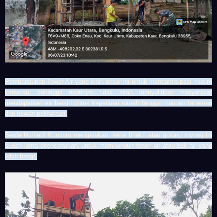
Pembangunan
Tower Air
yang lebih besar ini untuk mengantisipasi musim
kemarau, sehingga nantinya tidak akan menyulitkan masyarakat
mendapatkan air bersih untuk keperluan rumah tangga maupun tanaman
dan hewan peliharaan.
Serda
Nurhadi Kuncoro
mengatakan, kerja bhakti atau gotong royong ini
sudah lama direncanakan, untuk membangun tower air atau bak air yang
lebih besar.