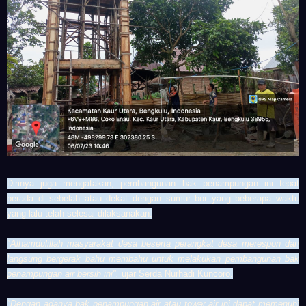
Dirinya juga mengatakan, pembangunan bak penampungan ini tepat
berada di sebelah atau dekat dengan sumur bor yang beberapa waktu
yang lalu telah selesai dilaksanakan.
"Alhamdulillah masyarakat desa beserta perangkat desa merespon dan
langsung bergerak bahu membahu untuk melakukan pembangunan bak
penampungan air bersih ini".
ujar Serda
Nurhadi Kuncoro
.
"
Dengan adanya bak penampungan air atau tower air ini dapat memenuhi