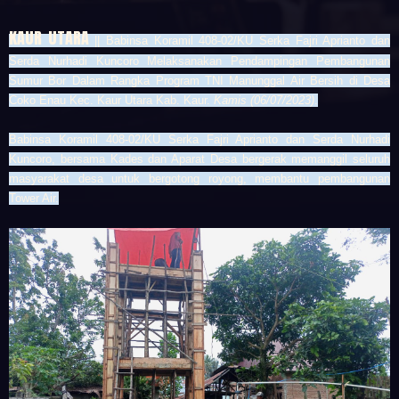
KAUR UTARA
|| Babinsa Koramil 408-02/KU Serka Fajri Aprianto dan
Serda Nurhadi Kuncoro Melaksanakan Pendampingan Pembangunan
Sumur Bor Dalam Rangka Program TNI Manunggal Air Bersih di Desa
Coko Enau Kec. Kaur Utara Kab. Kaur.
Kamis (06/07/2023)
.
Babinsa
Koramil 408-02/KU Serka Fajri Aprianto dan Serda Nurhadi
Kuncoro
, bersama Kades dan Aparat Desa bergerak memanggil seluruh
masyarakat desa untuk bergotong royong, membantu pembangunan
Tower Air.