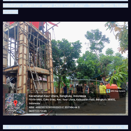
kebutuhan sehari-hari warga
Desa Coko Enau
”.
Tambah
Serda
Nurhadi
Kuncoro
.
Di kesempatan yang sama, Kepala Desa Coko Enau mengatakan, ini