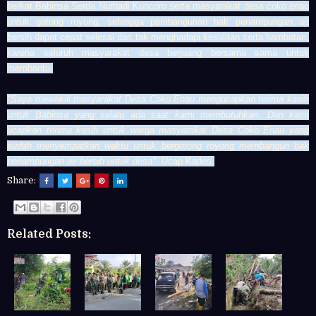
berkat Babinsa Serda
Nurhadi Kuncoro serta
masyarakat desa coko enau
untuk gotong royong, sehingga pembangunan bak penampungan air
bersih dapat cepat selesai dan tak menghadapi kesulitan serta hambatan,
karena seluruh masyarakat desa berjuang bersama sama untuk
membantu.
"Saya mewakili masyarakat Desa Coko Enau mengucapkan terima kasih
untuk Babinsa yang selalu ada saat kami membutuhkan. Dan kami
ucapkan terima kasih untuk warga masyarakat Desa Coko Enau yang
sudah menyempatkan waktu untuk bergotong royong membangun bak
penampungan air bersih untuk desa"
. Ucap Kades.
Share:
Related Posts: