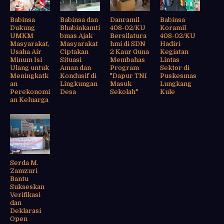
Babinsa
Babinsa dan
Danramil
Babinsa
Dukung
Bhabinkamti
408-02/KU
Koramil
UMKM
bmas Ajak
Bersilatura
408-02/KU
Masyarakat,
Masyarakat
hmi di SDN
Hadiri
Usaha Air
Ciptakan
2 Kaur Guna
Kegiatan
Minum Isi
Situasi
Membahas
Lintas
Ulang untuk
Aman dan
Program
Sektor di
Meningkatk
Kondusif di
"Dapur TNI
Puskesmas
an
Lingkungan
Masuk
Lungkang
Perekonomi
Desa
Sekolah"
Kule
an Keluarga
Serda M.
Zamzuri
Bantu
Sukseskan
Verifikasi
dan
Deklarasi
Open