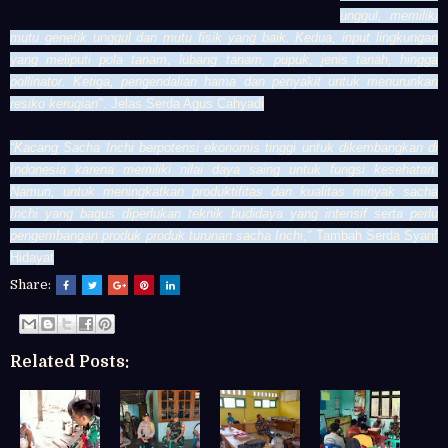
unggul, memiliki
mutu genetik unggul dan mutu fisik yang baik. Kedua, input lingkungan
yang meliputi pola tanam, lubang tanam, pupuk, jenis tanah, hingga
pollinator. Ketiga, pengendalian hama dan penyakit untuk menurunkan
resiko kerugian"
. Jelas Serda Agus Cahyadi
“Kacang Sacha Inchi berpotensi ekonomis tinggi untuk dikembangkan di
Indonesia karena memiliki nilai daya saing untuk fungsi kesehatan.
Namun, untuk meningkatkan produktifitas dan kualitas minyak sacha
Inchi yang bagus diperlukan teknik budidaya yang intensif serta perlu
pengembangan produk produk turunan sacha Inchi,”
Tambah Serda Syarif
Hidayat
Share:
Related Posts: