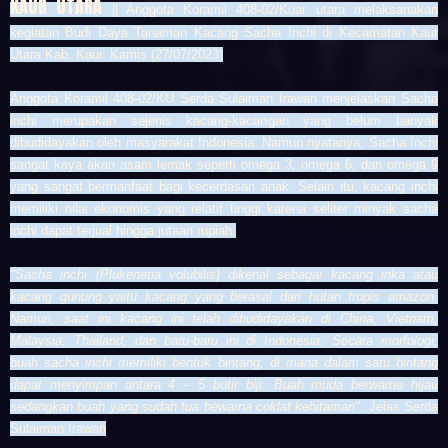
KAUR UTARA
|| Anggota Koramil 408-02/Kuar utara melaksanakan
kegiatan Budi Daya Tanaman Kacang Sacha Inchi di Kecamatan Kaur
Utara Kab. Kaur. Kamis (27/07/2023)
Anggota Koramil 408-02/KU Serda Sulaiman Irawan menjelaskan Sacha
inchi merupakan sejenis kacang-kacangan yang belum banyak
dibudidayakan oleh masyarakat Indonesia. Namun nyatanya, Sacha Inchi
sangat kaya akan asam lemak seperti omega 3, omega 6, dan omega 9
yang sangat bermanfaat bagi kecerdasan anak. Selain itu, kacang inchi
memiliki nilai ekonomis yang relatif tinggi karena seliter minyak sacha
inchi dapat terjual hingga jutaan rupiah.
"Sacha inchi (
Plukenetia volubilis)
dikenal sebagai kacang inka atau
kacang gunung yaitu kacang yang berasal dari hutan tropis amazon.
Namun, saat ini kacang ini telah dibudidayakan di China, Vietnam,
Malaysia, Thailand, dan baru-baru ini di Indonesia. Secara morfologi,
buah sacha inchi memiliki bentuk bintang, di mana dalam satu bintang
dapat menyimpan antara 4 – 5 butir biji. Buah muda berwarna hijau
sedangkan buah yang sudah tua bewarna coklat kehitaman"
. Jelas Serda
Sulaiman Irawan