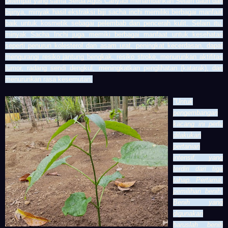
Ditempat yang sama Serda Agus Cahyadi menambahkan Selain daun dan
bijinya, minyak hasil ekstraksi biji sacha inchi memiliki berbagai manfaat
baik untuk kosmetik sebagai pelembab dan pencerah kulit. Selain itu,
minyak Sacha Inchi juga memiki berbagai manfaat untuk kesehatan
seperti penurun kolesterol dan asam urat, peningkat kecerdasan, dapat
mengurangi resiko jantung bengkak, resiko stroke, menurunkan aktifitas
tumor, radang sendi dengkul, meningkatkan penglihatan (katarak), dan
menurunkan rasa kesemutan.
"Untuk
pengembangan
kacang ini perlu
dilakukan
pertanian
intensif, yang
terdiri dari tiga
tahap. Pertama,
pemilihan benih.
Benih yang
digunakan
haruslah benih