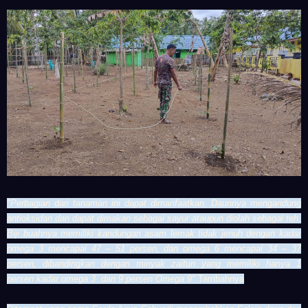
"Perbagian dari tanaman ini dapat dimanfaatkan. Daunnya mengandung
antioksidan dan dapat dimakan sebagai sayur ataupun diolah sebagai teh.
Biji buahnya memiliki kandungan asam lemak tidak jenuh dengan kadar
pmega 3 mencapai 47 – 51 persen, dan omega 6 mencapai 34 – 37
persen, dibandingkan dengan minyak zaitun yang memiliki hanya 1
persen kadar omega 3 dan 9 persen Omega 9"
Tambahnya