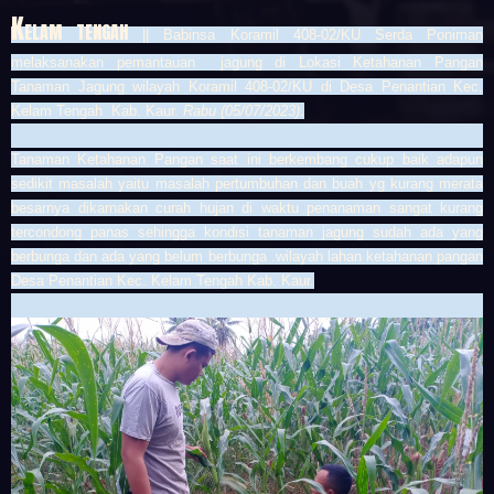
K
ELAM TENGAH
|| Babinsa Koramil 408-02/KU Serda Poniman
melaksanakan pemantauan jagung di Lokasi Ketahanan Pangan
Tanaman Jagung wilayah Koramil 408-02/KU di Desa Penantian Kec.
Kelam Tengah Kab. Kaur.
Rabu (05/07/2023)
.
Tanaman Ketahanan Pangan saat ini berkembang cukup baik adapun
sedikit masalah yaitu masalah pertumbuhan dan buah yg kurang merata
besarnya dikarnakan curah hujan di waktu penanaman sangat kurang
tercondong panas sehingga kondisi tanaman jagung sudah ada yang
berbunga dan ada yang belum berbunga .wilayah lahan ketahanan pangan
Desa Penantian Kec. Kelam Tengah Kab. Kaur.