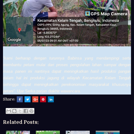
“kami berharap dengan turunnya Babinsa yang mendampingi serta
membantu petani mulai dari proses pengolahan lahan sampai dengan
masa panen ini nantinya dapat meningkatkan hasil produksi pangan
dalam hal ini produksi jagung di wilayah Kecamatan Kelam Tengah
sehingga dapat meningkatkan perekonomian masyarakat khususnya
petani”.
Ujar Serka parjan diakhir wawancara.
Share:
Related Posts: