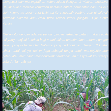
mengawal dan meningkatkan ketersediaan Pangan di wilayah binaanya.
Hal ini sudah menjadi komitmen bersama antara pemerintah dan TNI AD,
oleh karena itu peran para Babinsa itu sangatlah penting agar di wilayah
Teritorial Koramil 408-02/Ku tidak terjadi krisis pangan"
. Ujar Serka
Parjan.
"Selain itu dengan adanya pendampingan terhadap petani maka segala
hal yang menjadi kendala bagi petani dalam bekerja dapat teratasi dengan
cepat yang di bantu oleh Babinsa yang berkoordinasi dengan PPL atau
pihak terkait lainya, hal ini juga sebagai upaya untuk mensejahterakan
petani atau membantu mendongkrak perekonomian masyrakat khususnya
petani".
Tambahnya