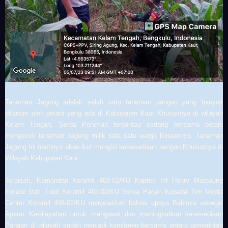
Tanaman Jagung adalah salah satu tanaman pangan yang banyak
ditanam oleh petani yang ada di Kabupaten Kaur Khususnya di wilayah
Kelam Tengah, Serda Poniman terpantau sedang bersama petani
mengecek tanaman Jagung milik sala satu warga Binaannya. Tanaman
Jagung Ini nantinya akan ikut mengisi ketersediaan pangan Khususnya di
Wilayah Kabupaten Kaur.
Terpisah, Komandan Koramil 408-02/KU Kapten Inf Henry Marpaung
melalui Bati Tuud Koramil 408-02/KU Serka Parjan Kepada Tim Media
Center Koramil 408-02/KU menjelaskan bahwa upaya Babinsa sebagai
Aparat Kewilayahan untuk mengawal dan meningkatkan ketersediaan
Pangan di wilayah sudah menjadi komitmen bersama antara pemerintah