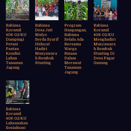
Babinsa
Babinsa
Program
Babinsa
Koramil
Desa Jati
Hanpangan,
Koramil
408-02/KU
Mulyo
Babinsa
408-02/KU
Dampingi
Serda Syarif
Selalu Ada
Menghadiri
Petani
Hidayat
Bersama
Musyawara
Pantau
Hadiri
Warga
h Rembuk
Kondisi
Musyawara
Binaan
Stunting Di
Lahan
h Rembuk
Dalam
Desa Pagar
Tanaman
Stunting
Merawat
Gunung
Jagung
Tanaman
Jagung
Babinsa
Koramil
408-02/KU
Laksanakan
Sosialisasi