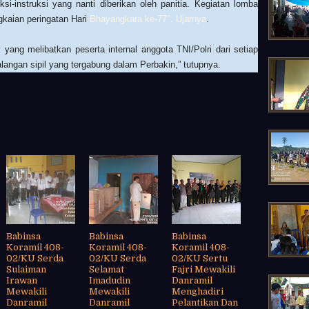
ksi-instruksi yang nanti diberikan oleh panitia. K
egiatan lomba
gkaian peringatan Hari
Bhayangkara ke-77". Ujarnya
.
ang melibatkan peserta internal anggota TNI/Polri dari setiap
alangan sipil yang tergabung dalam Perbakin,” tutupnya.
Babinsa
Babinsa
Babinsa
Koramil 408-
Koramil 408-
Koramil 408-
02/KU Serda
02/KU Serda
02/KU Sertu
Sulaiman
Selamat
Fajri Mewakili
Irawan
Imadudin
Danramil
Mewakili
Mewakili
Menghadiri
Danramil
Danramil
Pelantikan Dan