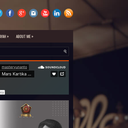
»
»
AYAH
ABOUT ME