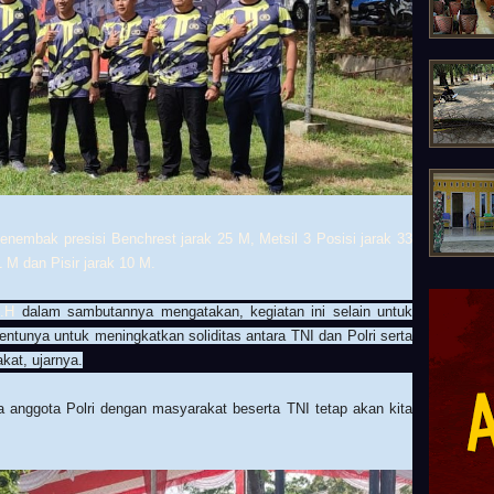
 menembak presisi
Benchrest jarak 25 M, Metsil 3 Posisi jarak 33
1 M dan Pisir jarak 10 M.
S.H
dalam sambutannya mengatakan, kegiatan ini selain untuk
tunya untuk meningkatkan soliditas antara TNI dan Polri serta
kat, ujarnya.
ara anggota Polri dengan masyarakat beserta TNI tetap akan kita