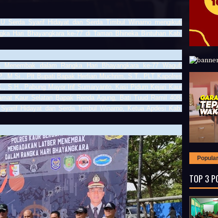
KU Serda Syarif Hidayat dan Serda Timbul Winarno mengikuti
ka Hari Bhayangkara ke-77 di Taman Bhineka Bintuhan Kab.
ma Menembak dalam Rangka Hari Bhayangkara ke-77 Wagub
., M.Si., Plt Bupati Bapak Herlian Muchrim, S.T., PLT Kapolres
K., S.H., Pabung Mayor Inf Sumaryanto, Kasi Pidum Kejari Kaur
mat Kaur Selatan Bapak Renda Agung, Bati Tuud Ramil 408-
yarif Hidayat dan Serda Timbul Winarno, Ketua Apdesi Kab.
Popula
TOP 3 P