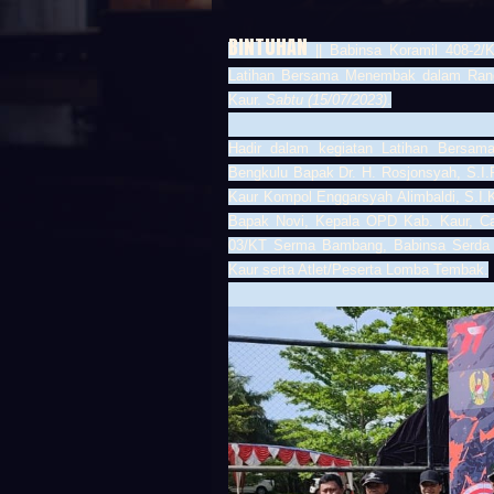
BINTUHAN
|| Babinsa Koramil 408-2/
Latihan Bersama Menembak dalam Rang
Kaur.
Sabtu (15/07/2023)
.
Hadir dalam kegiatan Latihan Bersa
Bengkulu Bapak Dr. H. Rosjonsyah, S.I.P
Kaur Kompol Enggarsyah Alimbaldi, S.I.
Bapak Novi, Kepala OPD Kab. Kaur, Ca
03/KT Serma Bambang, Babinsa Serda S
Kaur serta Atlet/Peserta Lomba Tembak.