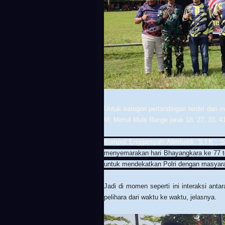
Untuk kategori pertandingan terdiri dari
M, Metsil Multi Range jarak 18, 27, 33, 4
Kompol Enggarsyah Alimbaldi, S.I.K., 
menyemarakan hari Bhayangkara ke 77 ten
untuk mendekatkan Polri dengan masyara
Jadi di momen seperti ini interaksi ant
pelihara dari waktu ke waktu, jelasnya.