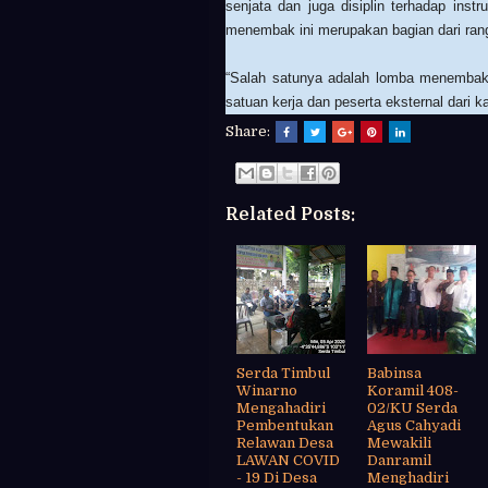
senjata dan juga disiplin terhadap instru
menembak ini merupakan bagian dari ran
“Salah satunya adalah lomba menembak y
satuan kerja dan peserta eksternal dari k
Share:
Related Posts:
Serda Timbul
Babinsa
Winarno
Koramil 408-
Mengahadiri
02/KU Serda
Pembentukan
Agus Cahyadi
Relawan Desa
Mewakili
LAWAN COVID
Danramil
- 19 Di Desa
Menghadiri