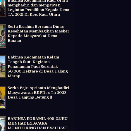
Babinsa Kecamatan Kaur Utara
menghadiri dan mengawasi
kegiatan Pemilihan Kepala Desa
TA. 2021 Di Kec. Kaur Utara
Sertu Ibrahim Bersama Dinas
Kesehatan Membagikan Masker
Kepada Masyarakat Desa
Binaan
Babinsa Kecamatan Kelam
Tengah Ikuti Kegiatan
Penanaman Padi Serentak
50.000 Hektare di Desa Talang
Marap
Serka Fajri Aprianto Menghadiri
Musyawarah RKPDes Th 2023
Desa Tanjung Betung ll
BABINSA KORAMIL 408-02/KU
MENHADIRI ACARA
MONITORING DAN EVALUASI