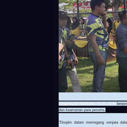
Enggarsyah Alimbaldi, S.I.K., S.H
berpes
dan keamanan para peserta.
“Disiplin dalam memegang senjata dal