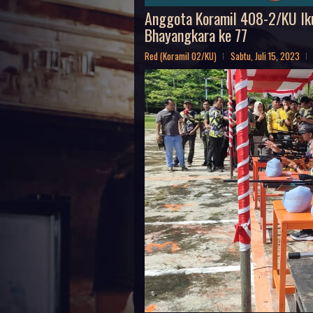
Anggota Koramil 408-2/KU I
Bhayangkara ke 77
Red (Koramil 02/KU)
Sabtu, Juli 15, 2023