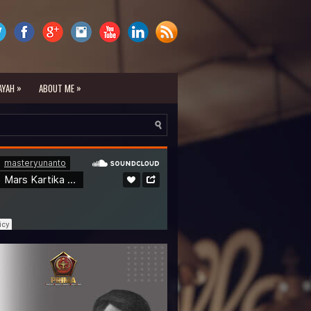
»
»
AYAH
ABOUT ME