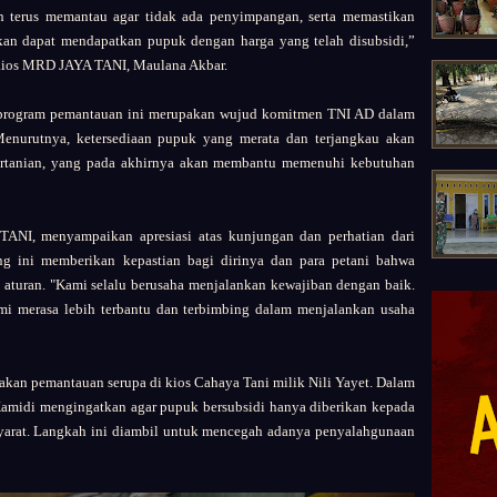
an terus memantau agar tidak ada penyimpangan, serta memastikan
an dapat mendapatkan pupuk dengan harga yang telah disubsidi,”
 kios MRD JAYA TANI, Maulana Akbar.
 program pemantauan ini merupakan wujud komitmen TNI AD dalam
enurutnya, ketersediaan pupuk yang merata dan terjangkau akan
ertanian, yang pada akhirnya akan membantu memenuhi kebutuhan
ANI, menyampaikan apresiasi atas kunjungan dan perhatian dari
g ini memberikan kepastian bagi dirinya dan para petani bahwa
i aturan. "Kami selalu berusaha menjalankan kewajiban dengan baik.
mi merasa lebih terbantu dan terbimbing dalam menjalankan usaha
nakan pemantauan serupa di kios Cahaya Tani milik Nili Yayet. Dalam
Kamidi mengingatkan agar pupuk bersubsidi hanya diberikan kepada
syarat. Langkah ini diambil untuk mencegah adanya penyalahgunaan