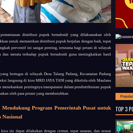
emantauan distribusi pupuk bersubsidi yang dilaksanakan oleh
akkan untuk memastikan distribusi pupuk berjalan dengan baik, tepat
ngkah preventif ini sangat penting, terutama bagi petani di wilayah
dan merata terhadap pupuk bersubsidi guna meningkatkan hasil
.
a yang bertugas di wilayah Desa Talang Padang, Kecamatan Padang
speksi langsung di kios MRD JAYA TANI yang dikelola oleh Maulana
n menekankan pentingnya transparansi dalam pendistribusian pupuk
asakan oleh para petani yang membutuhkan.
Popula
 Mendukung Program Pemerintah Pusat untuk
TOP 3 P
 Nasional
 kios ini dapat dilakukan dengan cermat, tepat sasaran, dan sesuai