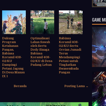
GAME M
Dukung
Optimalisasi
Babinsa
Program
Lahan Sawah
Koramil 408-
Ketahanan
oleh Sertu
02/KU Sertu
Pangan,
Dody Sinaga
Ocvian Jumadi
Babinsa
Babinsa
Terus
Koramil 408-
Koramil 408-
Mendampingi
02/KU
02/KU di Desa
Petani untuk
Dampingi
Padang Leban
Tingkatkan
Petani Jagung
Swasembada
Di Desa Manau
Pangan
IX 1
Beranda
Posting Lama →