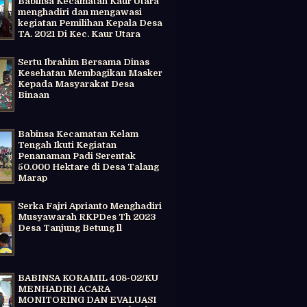
Babinsa Kecamatan Kaur Utara
menghadiri dan mengawasi
kegiatan Pemilihan Kepala Desa
TA. 2021 Di Kec. Kaur Utara
Sertu Ibrahim Bersama Dinas
Kesehatan Membagikan Masker
Kepada Masyarakat Desa
Binaan
Babinsa Kecamatan Kelam
Tengah Ikuti Kegiatan
Penanaman Padi Serentak
50.000 Hektare di Desa Talang
Marap
Serka Fajri Aprianto Menghadiri
Musyawarah RKPDes Th 2023
Desa Tanjung Betung ll
BABINSA KORAMIL 408-02/KU
MENHADIRI ACARA
MONITORING DAN EVALUASI