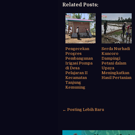
Related Posts:
Pengecekan
Serda Nurhadi
Progres
Kuncoro
Pembangunan
Dampingi
Irigasi Pompa
Petani dalam
di Desa
Upaya
Pelajaran II
Meningkatkan
Kecamatan
Hasil Pertanian
Tanjung
Kemuning
← Posting Lebih Baru